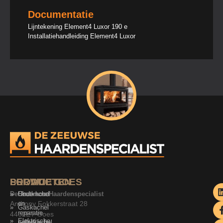
Documentatie
Lijntekening Element4 Luxor 190 e
Installatiehandleiding Element4 Luxor
SERVICE
PRODUCTEN
LOCATIE GOES
De Zeeuwse Haardenspecialist
Onderhoud
Houtkachel
Anthony Fokkerstraat 28
en
Gaskachel
reparatie
4462ET Goes
Elektrische
pelletkachel