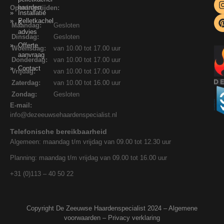
haarden
Openingstijden:
Installatie
Pelletkachel
&
Maandag:
Gesloten
advies
Dinsdag:
Gesloten
Offerte
Woensdag:
van 10.00 tot 17.00 uur
aanvraag
Donderdag:
van 10.00 tot 17.00 uur
Contact
Vrijdag:
van 10.00 tot 17.00 uur
Zaterdag:
van 10.00 tot 16.00 uur
Zondag:
Gesloten
E-mail:
info@dezeeuwsehaardenspecialist.nl
Telefonische bereikbaarheid
Algemeen: maandag t/m vrijdag van 09.00 tot 12.30 uur
Planning: maandag t/m vrijdag van 09.00 tot 16.00 uur
+31 (0)113 – 40 50 22
Copyright De Zeeuwse Haardenspecialist 2024 –
Algemene
voorwaarden
–
Privacy verklaring