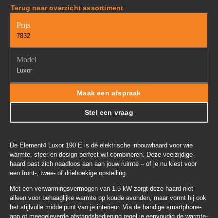
Terug naar overzicht assortiment
Prijs
7832
Model
Luxor
Maak een afspraak
Stel een vraag
De Element4 Luxor 190 E is dé elektrische inbouwhaard voor wie
warmte, sfeer en design perfect wil combineren. Deze veelzijdige
haard past zich naadloos aan aan jouw ruimte – of je nu kiest voor
een front-, twee- of driehoekige opstelling.
Met een verwarmingsvermogen van 1.5 kW zorgt deze haard niet
alleen voor behaaglijke warmte op koude avonden, maar vormt hij ook
het stijlvolle middelpunt van je interieur. Via de handige smartphone-
app of meegeleverde afstandsbediening regel je eenvoudig de warmte-