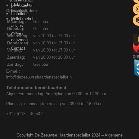
4462ET Goes
Elektrische
pelletkachel
haarden
Openingstijden:
Installatie
Pelletkachel
&
Maandag:
Gesloten
advies
Dinsdag:
Gesloten
Offerte
Woensdag:
van 10.00 tot 17.00 uur
aanvraag
Donderdag:
van 10.00 tot 17.00 uur
Contact
Vrijdag:
van 10.00 tot 17.00 uur
Zaterdag:
van 10.00 tot 16.00 uur
Zondag:
Gesloten
E-mail:
info@dezeeuwsehaardenspecialist.nl
Telefonische bereikbaarheid
Algemeen: maandag t/m vrijdag van 09.00 tot 12.30 uur
Planning: maandag t/m vrijdag van 09.00 tot 16.00 uur
+31 (0)113 – 40 50 22
Copyright De Zeeuwse Haardenspecialist 2024 –
Algemene