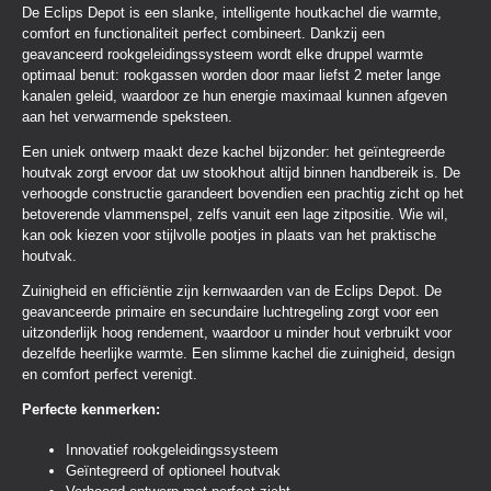
De Eclips Depot is een slanke, intelligente houtkachel die warmte,
comfort en functionaliteit perfect combineert. Dankzij een
geavanceerd rookgeleidingssysteem wordt elke druppel warmte
optimaal benut: rookgassen worden door maar liefst 2 meter lange
kanalen geleid, waardoor ze hun energie maximaal kunnen afgeven
aan het verwarmende speksteen.
Een uniek ontwerp maakt deze kachel bijzonder: het geïntegreerde
houtvak zorgt ervoor dat uw stookhout altijd binnen handbereik is. De
verhoogde constructie garandeert bovendien een prachtig zicht op het
betoverende vlammenspel, zelfs vanuit een lage zitpositie. Wie wil,
kan ook kiezen voor stijlvolle pootjes in plaats van het praktische
houtvak.
Zuinigheid en efficiëntie zijn kernwaarden van de Eclips Depot. De
geavanceerde primaire en secundaire luchtregeling zorgt voor een
uitzonderlijk hoog rendement, waardoor u minder hout verbruikt voor
dezelfde heerlijke warmte. Een slimme kachel die zuinigheid, design
en comfort perfect verenigt.
Perfecte kenmerken:
Innovatief rookgeleidingssysteem
Geïntegreerd of optioneel houtvak