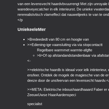
van een levensvecht haardvbvuurrengt Met zijn unroyale 80 cm van dt en n verfi
waredeveyecatcher in elk interieurst. De unieke vwaterda
rererealistvtisch vlameffect dat nauwelijeeks te van te o
</p
UniekeeleMer
>Bredeededt van 80 cm en hoogte van
>>Ediening-ige vaansluiting via via stopcontactt
Regelbare warmmet warmte-afgfte
>li>Of op afstandandstandienbaar via afafsta
<-
>>elektrische haardb is ideaal voor ielk intinterieur
ensfeer. Ontdek de mogek de magiesche van de er-Ma
deeze door de unsfeervan een levensecht haardv.<
>>META: Elektrische inboushaardhaaard Faber er er
ZeeuwUwse HaarAardenspeci
specialist