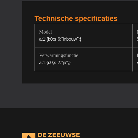
Technische specificaties
Model
a:1:{i:0;s:6:"inbouw";}
Verwarmingsfunctie
a:1:{i:0;s:2:"ja";}