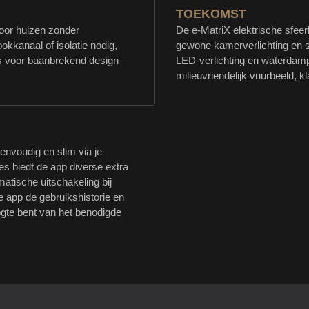
TOEKOMST
voor huizen zonder
De e-MatriX elektrische sfeer
kkanaal of isolatie nodig,
gewone kamerverlichting en sl
es voor baanbrekend design
LED-verlichting en waterdamp
milieuvriendelijk vuurbeeld, k
envoudig en slim via je
es biedt de app diverse extra
atische uitschakeling bij
 app de gebruikshistorie en
oogte bent van het benodigde