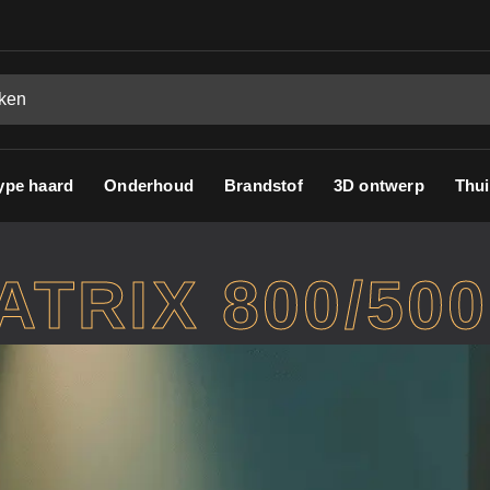
ype haard
Onderhoud
Brandstof
3D ontwerp
Thui
TRIX 800/500I