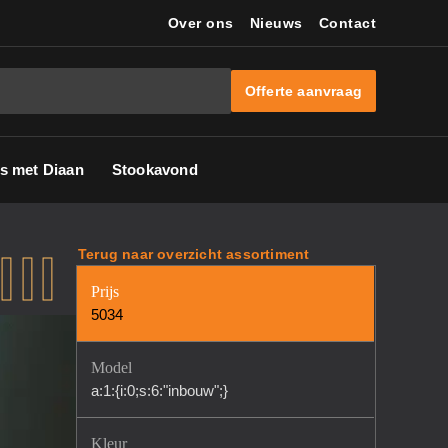
Over ons
Nieuws
Contact
Offerte aanvraag
s met Diaan
Stookavond
II
Terug naar overzicht assortiment
Prijs
5034
Model
a:1:{i:0;s:6:"inbouw";}
Kleur