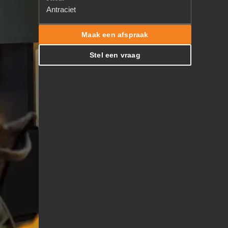
Antraciet
Maak een afspraak
Stel een vraag