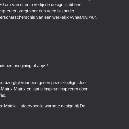
jnde design is dit een
mp-creert zorgt voor een veen bijzonder
nderscherscherschis van een werkelijk vvhaardv.</ur.
ndsbesturingining of app</
, en bzorgtgt voor een geeen gezeleligelige sfeer
trix Matrix en laat u inspirun inspireren door
/ad.
-Matrix -: sfeervoenlle warmtte design bij De