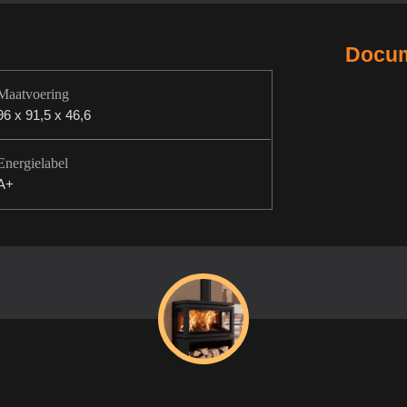
Docum
Maatvoering
96 x 91,5 x 46,6
Energielabel
A+