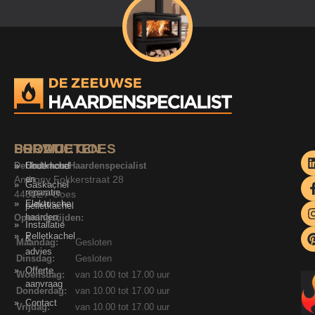
SERVICE
PRODUCTEN
LOCATIE GOES
De Zeeuwse Haardenspecialist
Onderhoud
Houtkachel
Anthony Fokkerstraat 28
en
Gaskachel
reparatie
4462ET Goes
Elektrische
pelletkachel
haarden
Openingstijden:
Installatie
Pelletkachel
&
Maandag:
Gesloten
advies
Dinsdag:
Gesloten
Offerte
Woensdag:
van 10.00 tot 17.00 uur
aanvraag
Donderdag:
van 10.00 tot 17.00 uur
Contact
Vrijdag:
van 10.00 tot 17.00 uur