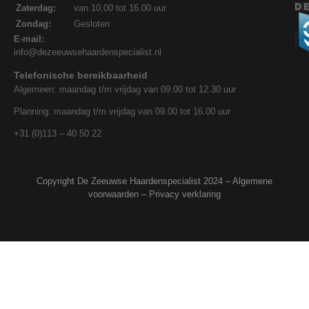
Zaterdag:
van 10.00 tot 16.00 uur
Zondag:
Gesloten
E-mail:
info@dezeeuwsehaardenspecialist.nl
Telefonische bereikbaarheid
Algemeen: maandag t/m vrijdag van 09.00 tot 12.30 uur
Planning: maandag t/m vrijdag van 09.00 tot 16.00 uur
+31 (0)113 – 40 50 22
Copyright De Zeeuwse Haardenspecialist 2024 –
Algemene
voorwaarden
–
Privacy verklaring