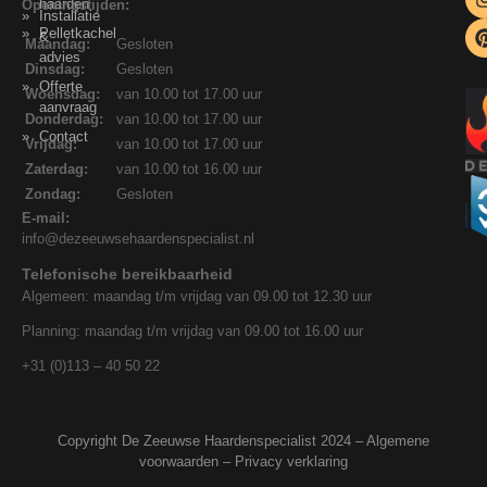
haarden
Openingstijden:
Installatie
Pelletkachel
&
Maandag:
Gesloten
advies
Dinsdag:
Gesloten
Offerte
Woensdag:
van 10.00 tot 17.00 uur
aanvraag
Donderdag:
van 10.00 tot 17.00 uur
Contact
Vrijdag:
van 10.00 tot 17.00 uur
Zaterdag:
van 10.00 tot 16.00 uur
Zondag:
Gesloten
E-mail:
info@dezeeuwsehaardenspecialist.nl
Telefonische bereikbaarheid
Algemeen: maandag t/m vrijdag van 09.00 tot 12.30 uur
Planning: maandag t/m vrijdag van 09.00 tot 16.00 uur
+31 (0)113 – 40 50 22
Copyright De Zeeuwse Haardenspecialist 2024 –
Algemene
voorwaarden
–
Privacy verklaring