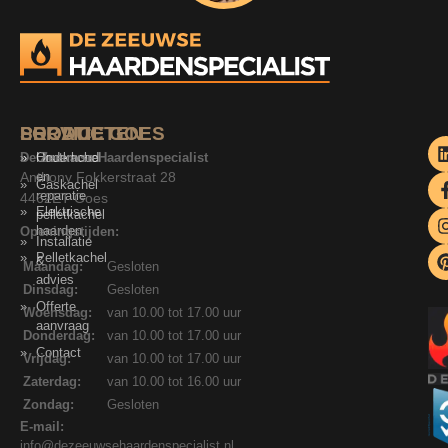
SERVICE
PRODUCTEN
LOCATIE GOES
De Zeeuwse Haardenspecialist
Onderhoud
Houtkachel
Anthony Fokkerstraat 28
en
Gaskachel
reparatie
4462ET Goes
Elektrische
pelletkachel
haarden
Openingstijden:
Installatie
Pelletkachel
&
Maandag:
Gesloten
advies
Dinsdag:
Gesloten
Offerte
Woensdag:
van 10.00 tot 17.00 uur
aanvraag
Donderdag:
van 10.00 tot 17.00 uur
Contact
Vrijdag:
van 10.00 tot 17.00 uur
Zaterdag:
van 10.00 tot 16.00 uur
Zondag:
Gesloten
E-mail:
info@dezeeuwsehaardenspecialist.nl