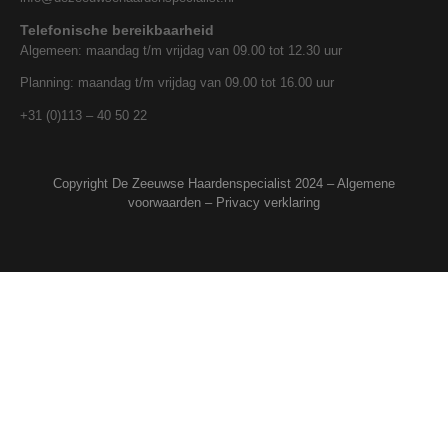
Telefonische bereikbaarheid
Algemeen: maandag t/m vrijdag van 09.00 tot 12.30 uur
Planning: maandag t/m vrijdag van 09.00 tot 16.00 uur
+31 (0)113 – 40 50 22
Copyright De Zeeuwse Haardenspecialist 2024 –
Algemene
voorwaarden
–
Privacy verklaring