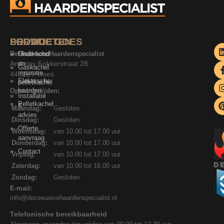
SERVICE
PRODUCTEN
LOCATIE GOES
De Zeeuwse Haardenspecialist
Onderhoud
Houtkachel
Anthony Fokkerstraat 28
en
Gaskachel
reparatie
4462ET Goes
Elektrische
pelletkachel
haarden
Openingstijden:
Installatie
Pelletkachel
&
Maandag:
Gesloten
advies
Dinsdag:
Gesloten
Offerte
Woensdag:
van 10.00 tot 17.00 uur
aanvraag
Donderdag:
van 10.00 tot 17.00 uur
Contact
Vrijdag:
van 10.00 tot 17.00 uur
Zaterdag:
van 10.00 tot 16.00 uur
Zondag:
Gesloten
E-mail:
info@dezeeuwsehaardenspecialist.nl
Telefonische bereikbaarheid