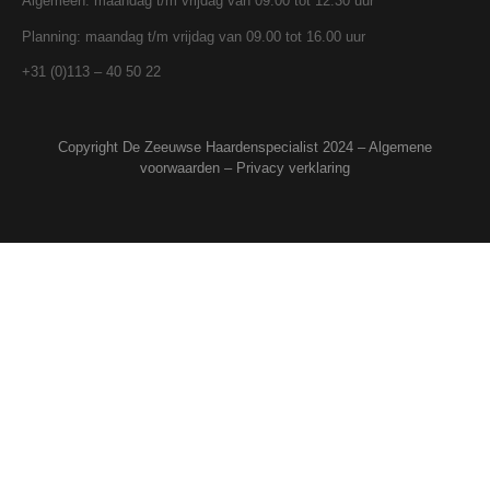
Algemeen: maandag t/m vrijdag van 09.00 tot 12.30 uur
Planning: maandag t/m vrijdag van 09.00 tot 16.00 uur
+31 (0)113 – 40 50 22
Copyright De Zeeuwse Haardenspecialist 2024 –
Algemene
voorwaarden
–
Privacy verklaring