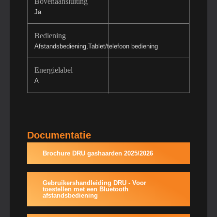
Bovenaansluiting
Ja
Bediening
Afstandsbediening,Tablet/telefoon bediening
Energielabel
A
Documentatie
Brochure DRU gashaarden 2025/2026
Gebruikershandleiding DRU - Voor
toestellen met een Bluetooth
afstandsbediening