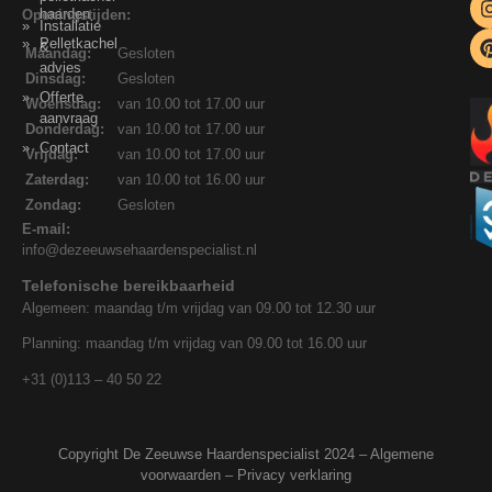
haarden
Openingstijden:
Installatie
Pelletkachel
&
Maandag:
Gesloten
advies
Dinsdag:
Gesloten
Offerte
Woensdag:
van 10.00 tot 17.00 uur
aanvraag
Donderdag:
van 10.00 tot 17.00 uur
Contact
Vrijdag:
van 10.00 tot 17.00 uur
Zaterdag:
van 10.00 tot 16.00 uur
Zondag:
Gesloten
E-mail:
info@dezeeuwsehaardenspecialist.nl
Telefonische bereikbaarheid
Algemeen: maandag t/m vrijdag van 09.00 tot 12.30 uur
Planning: maandag t/m vrijdag van 09.00 tot 16.00 uur
+31 (0)113 – 40 50 22
Copyright De Zeeuwse Haardenspecialist 2024 –
Algemene
voorwaarden
–
Privacy verklaring