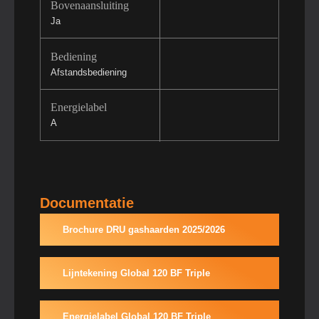
Bovenaansluiting
Ja
Bediening
Afstandsbediening
Energielabel
A
Documentatie
Brochure DRU gashaarden 2025/2026
Lijntekening Global 120 BF Triple
Energielabel Global 120 BF Triple