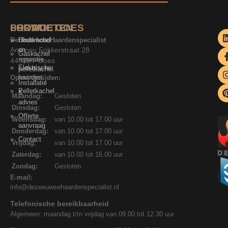
SERVICE
PRODUCTEN
LOCATIE GOES
De Zeeuwse Haardenspecialist
Onderhoud
Houtkachel
Anthony Fokkerstraat 28
en
Gaskachel
reparatie
4462ET Goes
Elektrische
pelletkachel
haarden
Openingstijden:
Installatie
Pelletkachel
&
Maandag:
Gesloten
advies
Dinsdag:
Gesloten
Offerte
Woensdag:
van 10.00 tot 17.00 uur
aanvraag
Donderdag:
van 10.00 tot 17.00 uur
Contact
Vrijdag:
van 10.00 tot 17.00 uur
Zaterdag:
van 10.00 tot 16.00 uur
Zondag:
Gesloten
E-mail:
info@dezeeuwsehaardenspecialist.nl
Telefonische bereikbaarheid
Algemeen: maandag t/m vrijdag van 09.00 tot 12.30 uur