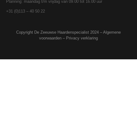
Planning: maandag t/m vrijdag van 09.00 tot 16.00 uur
+31 (0)113 – 40 50 22
Copyright De Zeeuwse Haardenspecialist 2024 –
Algemene
voorwaarden
–
Privacy verklaring