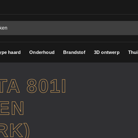
ype haard
Onderhoud
Brandstof
3D ontwerp
Thui
A 801I
REN
RK)