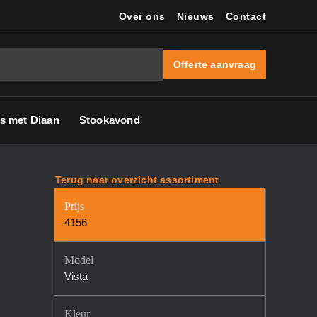
Over ons
Nieuws
Contact
Offerte aanvraag
s met Diaan
Stookavond
Terug naar overzicht assortiment
Prijs
4156
Model
Vista
Kleur