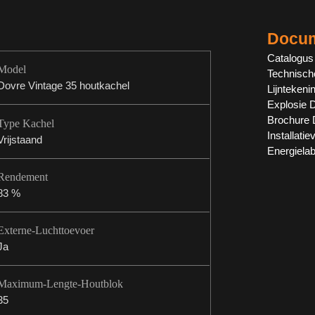
Docum
Catalogus
Model
Technische
Dovre Vintage 35 houtkachel
Lijntekeni
Explosie 
Brochure 
Type Kachel
Installati
Vrijstaand
Energielab
Rendement
83 %
Externe-Luchttoevoer
Ja
Maximum-Lengte-Houtblok
35