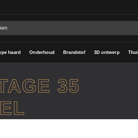
ype haard
Onderhoud
Brandstof
3D ontwerp
Thui
TAGE 35
EL