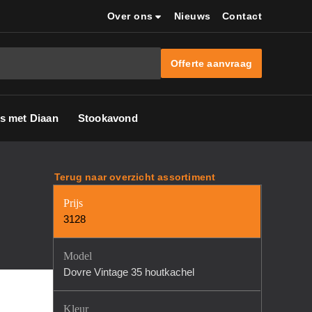
Over ons
Nieuws
Contact
Offerte aanvraag
s met Diaan
Stookavond
Terug naar overzicht assortiment
Prijs
3128
Model
Dovre Vintage 35 houtkachel
Kleur