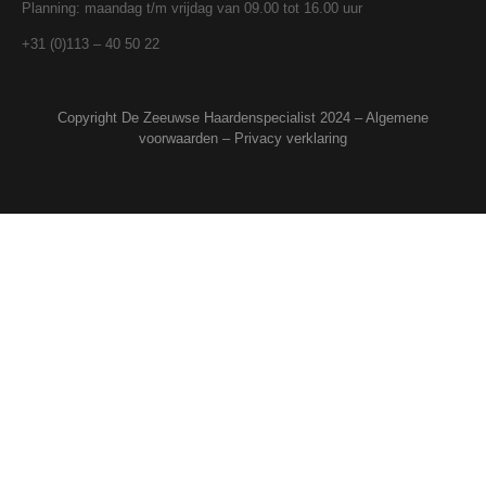
Planning: maandag t/m vrijdag van 09.00 tot 16.00 uur
+31 (0)113 – 40 50 22
Copyright De Zeeuwse Haardenspecialist 2024 –
Algemene
voorwaarden
–
Privacy verklaring