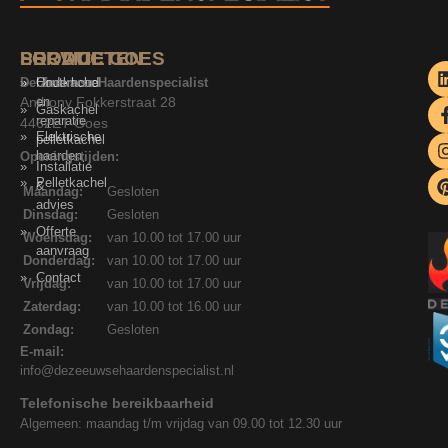
SERVICE
PRODUCTEN
LOCATIE GOES
De Zeeuwse Haardenspecialist
Onderhoud
Houtkachel
Anthony Fokkerstraat 28
en
Gaskachel
reparatie
4462ET Goes
Elektrische
pelletkachel
haarden
Openingstijden:
Installatie
Pelletkachel
&
Maandag:
Gesloten
advies
Dinsdag:
Gesloten
Offerte
Woensdag:
van 10.00 tot 17.00 uur
aanvraag
Donderdag:
van 10.00 tot 17.00 uur
Contact
Vrijdag:
van 10.00 tot 17.00 uur
Zaterdag:
van 10.00 tot 16.00 uur
Zondag:
Gesloten
E-mail:
info@dezeeuwsehaardenspecialist.nl
Telefonische bereikbaarheid
Algemeen: maandag t/m vrijdag van 09.00 tot 12.30 uur