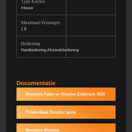
Type Kachel
Inbouw
Maximaal-Vermogen
1.8
Bediening
Handbediening,Afstandsbediening
Documentatie
Brochure Faber en Dimplex Elektrisch 2025
Productblad Dimplex Ignite
Brochure Dimplex