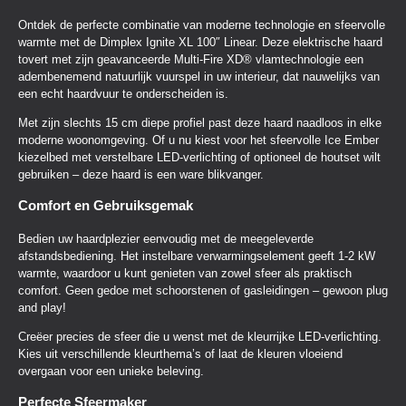
Ontdek de perfecte combinatie van moderne technologie en sfeervolle
warmte met de Dimplex Ignite XL 100″ Linear. Deze elektrische haard
tovert met zijn geavanceerde Multi-Fire XD® vlamtechnologie een
adembenemend natuurlijk vuurspel in uw interieur, dat nauwelijks van
een echt haardvuur te onderscheiden is.
Met zijn slechts 15 cm diepe profiel past deze haard naadloos in elke
moderne woonomgeving. Of u nu kiest voor het sfeervolle Ice Ember
kiezelbed met verstelbare LED-verlichting of optioneel de houtset wilt
gebruiken – deze haard is een ware blikvanger.
Comfort en Gebruiksgemak
Bedien uw haardplezier eenvoudig met de meegeleverde
afstandsbediening. Het instelbare verwarmingselement geeft 1-2 kW
warmte, waardoor u kunt genieten van zowel sfeer als praktisch
comfort. Geen gedoe met schoorstenen of gasleidingen – gewoon plug
and play!
Creëer precies de sfeer die u wenst met de kleurrijke LED-verlichting.
Kies uit verschillende kleurthema’s of laat de kleuren vloeiend
overgaan voor een unieke beleving.
Perfecte Sfeermaker