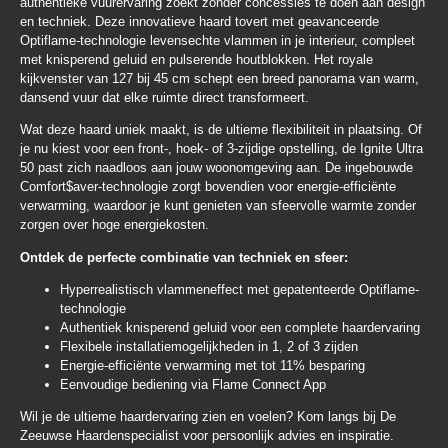
authentieke vuurervaring zoekt zonder concessies te doen aan design
en techniek. Deze innovatieve haard tovert met geavanceerde
Optiflame-technologie levensechte vlammen in je interieur, compleet
met knisperend geluid en pulserende houtblokken. Het royale
kijkvenster van 127 bij 45 cm schept een breed panorama van warm,
dansend vuur dat elke ruimte direct transformeert.
Wat deze haard uniek maakt, is de ultieme flexibiliteit in plaatsing. Of
je nu kiest voor een front-, hoek- of 3-zijdige opstelling, de Ignite Ultra
50 past zich naadloos aan jouw woonomgeving aan. De ingebouwde
Comfort$aver-technologie zorgt bovendien voor energie-efficiënte
verwarming, waardoor je kunt genieten van sfeervolle warmte zonder
zorgen over hoge energiekosten.
Ontdek de perfecte combinatie van techniek en sfeer:
Hyperrealistisch vlammeneffect met gepatenteerde Optiflame-
technologie
Authentiek knisperend geluid voor een complete haardervaring
Flexibele installatiemogelijkheden in 1, 2 of 3 zijden
Energie-efficiënte verwarming met tot 11% besparing
Eenvoudige bediening via Flame Connect App
Wil je de ultieme haardervaring zien en voelen? Kom langs bij De
Zeeuwse Haardenspecialist voor persoonlijk advies en inspiratie.