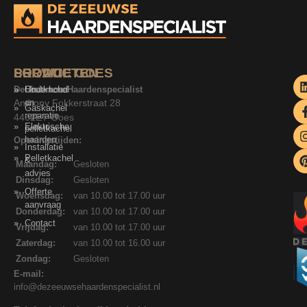
SERVICE
PRODUCTEN
LOCATIE GOES
De Zeeuwse Haardenspecialist
Onderhoud
Houtkachel
Anthony Fokkerstraat 28
en
Gaskachel
reparatie
4462ET Goes
Elektrische
pelletkachel
haarden
Openingstijden:
Installatie
Pelletkachel
&
Maandag:
Gesloten
advies
Dinsdag:
Gesloten
Offerte
Woensdag:
van 10.00 tot 17.00 uur
aanvraag
Donderdag:
van 10.00 tot 17.00 uur
Contact
Vrijdag:
van 10.00 tot 17.00 uur
Zaterdag:
van 10.00 tot 16.00 uur
Zondag:
Gesloten
E-mail:
info@dezeeuwsehaardenspecialist.nl