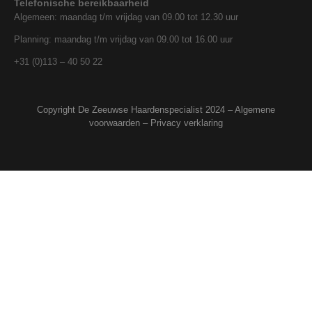
Telefonische bereikbaarheid
Algemeen: maandag t/m vrijdag van 09.00 tot 12.30 uur
Planning: maandag t/m vrijdag van 09.00 tot 16.00 uur
+31 (0)113 – 40 50 22
Copyright De Zeeuwse Haardenspecialist 2024 –
Algemene
voorwaarden
–
Privacy verklaring