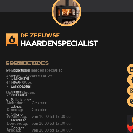
SERVICE
PRODUCTEN
LOCATIE GOES
De Zeeuwse Haardenspecialist
Onderhoud
Houtkachel
Anthony Fokkerstraat 28
en
Gaskachel
reparatie
4462ET Goes
Elektrische
pelletkachel
haarden
Openingstijden:
Installatie
Pelletkachel
&
Maandag:
Gesloten
advies
Dinsdag:
Gesloten
Offerte
Woensdag:
van 10.00 tot 17.00 uur
aanvraag
Donderdag:
van 10.00 tot 17.00 uur
Contact
Vrijdag:
van 10.00 tot 17.00 uur