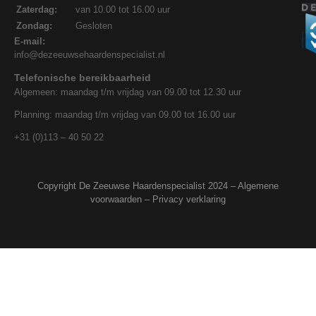
Zaterdag:
van 10.00 tot 16.00 uur
Zondag:
Gesloten
E-mail:
info@dezeeuwsehaardenspecialist.nl
Telefonische bereikbaarheid
Algemeen: maandag t/m vrijdag van 09.00 tot 12.30 uur
Planning: maandag t/m vrijdag van 09.00 tot 16.00 uur
+31 (0)113 – 40 50 22
Copyright De Zeeuwse Haardenspecialist 2024 –
Algemene
voorwaarden
–
Privacy verklaring