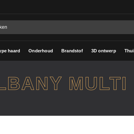
ype haard
Onderhoud
Brandstof
3D ontwerp
Thui
LBANY MULTI