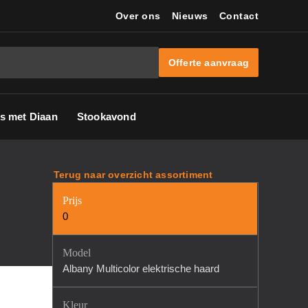
Over ons
Nieuws
Contact
Offerte aanvraag
s met Diaan
Stookavond
Terug naar overzicht assortiment
Prijs
0
Model
Albany Multicolor elektrische haard
Kleur