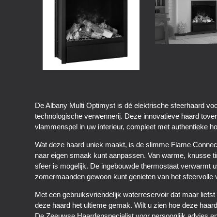
De Albany Multi Optimyst is dé elektrische sfeerhaard v
technologische verwennerij. Deze innovatieve haard tovert
vlammenspel in uw interieur, compleet met authentieke hou
Wat deze haard uniek maakt, is de slimme Flame Connect-
naar eigen smaak kunt aanpassen. Van warme, knusse tin
sfeer is mogelijk. De ingebouwde thermostaat verwarmt uw r
zomermaanden gewoon kunt genieten van het sfeervolle 
Met een gebruiksvriendelijk waterreservoir dat maar liefs
deze haard het ultieme gemak. Wilt u zien hoe deze haar
De Zeeuwse Haardenspecialist voor persoonlijk advies en 