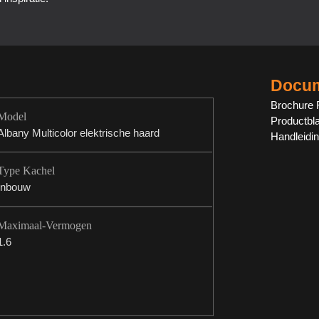
Docum
Brochure 
Model
Productbl
Albany Multicolor elektrische haard
Handleidi
Type Kachel
Inbouw
Maximaal-Vermogen
1.6