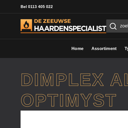
Bel 0113 405 022
Home
Assortiment
T
DIMPLEX A
OPTIMYST