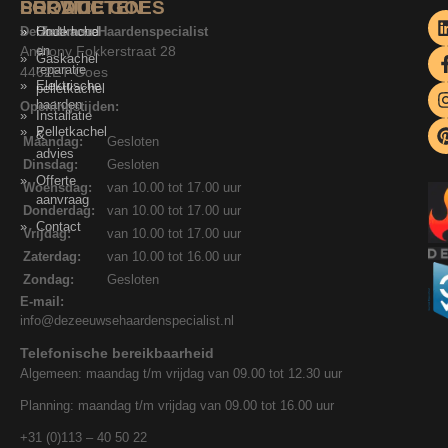
SERVICE
PRODUCTEN
LOCATIE GOES
De Zeeuwse Haardenspecialist
Onderhoud
Houtkachel
Anthony Fokkerstraat 28
en
Gaskachel
reparatie
4462ET Goes
Elektrische
pelletkachel
haarden
Openingstijden:
Installatie
Pelletkachel
&
Maandag:
Gesloten
advies
Dinsdag:
Gesloten
Offerte
Woensdag:
van 10.00 tot 17.00 uur
aanvraag
Donderdag:
van 10.00 tot 17.00 uur
Contact
Vrijdag:
van 10.00 tot 17.00 uur
Zaterdag:
van 10.00 tot 16.00 uur
Zondag:
Gesloten
E-mail:
info@dezeeuwsehaardenspecialist.nl
Telefonische bereikbaarheid
Algemeen: maandag t/m vrijdag van 09.00 tot 12.30 uur
Planning: maandag t/m vrijdag van 09.00 tot 16.00 uur
+31 (0)113 – 40 50 22