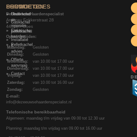
SERVICE
PRODUCTEN
LOCATIE GOES
De Zeeuwse Haardenspecialist
Onderhoud
Houtkachel
Anthony Fokkerstraat 28
en
Gaskachel
reparatie
4462ET Goes
Elektrische
pelletkachel
haarden
Openingstijden:
Installatie
Pelletkachel
&
Maandag:
Gesloten
advies
Dinsdag:
Gesloten
Offerte
Woensdag:
van 10.00 tot 17.00 uur
aanvraag
Donderdag:
van 10.00 tot 17.00 uur
Contact
Vrijdag:
van 10.00 tot 17.00 uur
Zaterdag:
van 10.00 tot 16.00 uur
Zondag:
Gesloten
E-mail:
info@dezeeuwsehaardenspecialist.nl
Telefonische bereikbaarheid
Algemeen: maandag t/m vrijdag van 09.00 tot 12.30 uur
Planning: maandag t/m vrijdag van 09.00 tot 16.00 uur