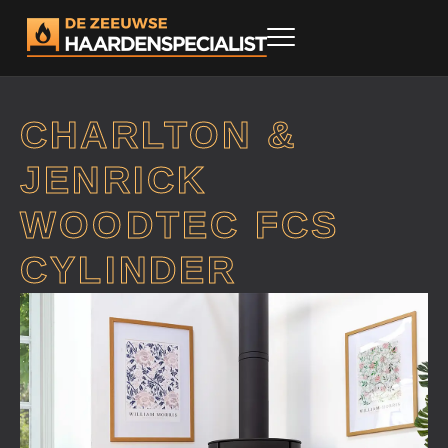
CHARLTON &
JENRICK
WOODTEC FCS
CYLINDER