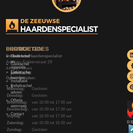
SERVICE
PRODUCTEN
LOCATIE GOES
De Zeeuwse Haardenspecialist
Onderhoud
Houtkachel
Anthony Fokkerstraat 28
en
Gaskachel
reparatie
4462ET Goes
Elektrische
pelletkachel
haarden
Openingstijden:
Installatie
Pelletkachel
&
Maandag:
Gesloten
advies
Dinsdag:
Gesloten
Offerte
Woensdag:
van 10.00 tot 17.00 uur
aanvraag
Donderdag:
van 10.00 tot 17.00 uur
Contact
Vrijdag:
van 10.00 tot 17.00 uur
Zaterdag:
van 10.00 tot 16.00 uur
Zondag:
Gesloten