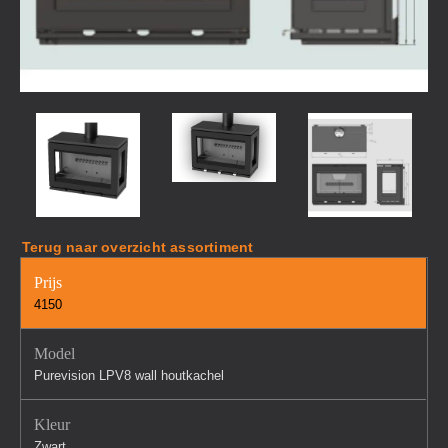
Terug naar overzicht assortiment
Prijs
4150
Model
Purevision LPV8 wall houtkachel
Kleur
Zwart