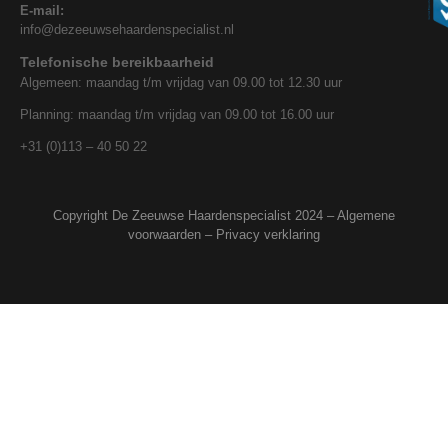
E-mail:
info@dezeeuwsehaardenspecialist.nl
Telefonische bereikbaarheid
Algemeen: maandag t/m vrijdag van 09.00 tot 12.30 uur
Planning: maandag t/m vrijdag van 09.00 tot 16.00 uur
+31 (0)113 – 40 50 22
Copyright De Zeeuwse Haardenspecialist 2024 –
Algemene
voorwaarden
–
Privacy verklaring