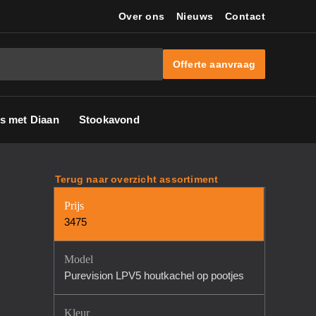
Over ons
Nieuws
Contact
Offerte aanvraag
s met Diaan
Stookavond
Terug naar overzicht assortiment
Prijs
3475
Model
Purevision LPV5 houtkachel op pootjes
Kleur