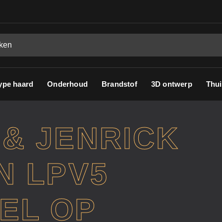
ype haard
Onderhoud
Brandstof
3D ontwerp
Thui
& JENRICK
N LPV5
EL OP