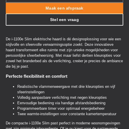
Maak een afspraak
Stel een vraag
De i-1100e Slim elektrische haard is dé designoplossing voor wie een
stijlvolle en sfeervolle verwarmingsoptie zoekt. Deze innovatieve
haard transformeert elke ruimte met zijn unieke mogelijkheden voor
persoonlijke sfeerbeheersing. Met maar liefst dertien kleuropties voor
zowel het branderbed als de verlichting, creëer je precies de ambiance
die bij je past.
Perfecte flexibiliteit en comfort
Realistische vlammenweergave met drie kleuropties en vijf
sfeerinstellingen
Volledig aanpasbare verlichting met negen kleuropties
Eenvoudige bediening via handige afstandsbediening
Programmeerbare timer voor optimaal energiebeheer
Twee warmte-instellingen voor constante kamertemperatuur
De compacte i-1100e Slim past perfect in moderne woonomgevingen
met zijn minimale inbouwdiepte. Of je nu kiest voor de rustgevende