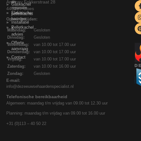
Anthony Fokkerstraat 28
en
Gaskachel
reparatie
4462ET Goes
Elektrische
pelletkachel
haarden
Openingstijden:
Installatie
Pelletkachel
&
Maandag:
Gesloten
advies
Dinsdag:
Gesloten
Offerte
Woensdag:
van 10.00 tot 17.00 uur
aanvraag
Donderdag:
van 10.00 tot 17.00 uur
Contact
Vrijdag:
van 10.00 tot 17.00 uur
Zaterdag:
van 10.00 tot 16.00 uur
Zondag:
Gesloten
E-mail:
info@dezeeuwsehaardenspecialist.nl
Telefonische bereikbaarheid
Algemeen: maandag t/m vrijdag van 09.00 tot 12.30 uur
Planning: maandag t/m vrijdag van 09.00 tot 16.00 uur
+31 (0)113 – 40 50 22