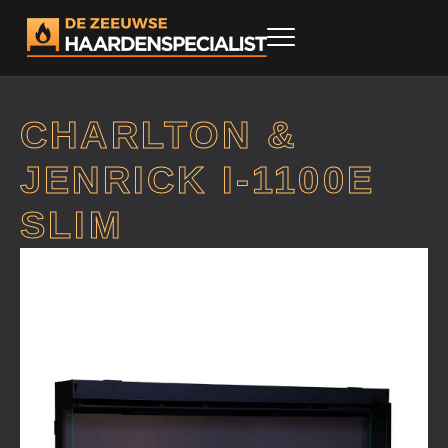
CHARLTON &
JENRICK I-1100E
SLIM