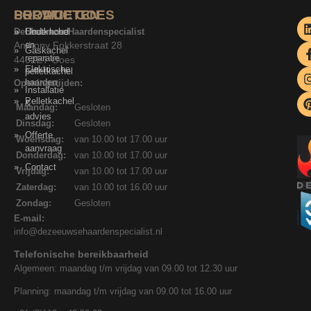
SERVICE
PRODUCTEN
LOCATIE GOES
De Zeeuwse Haardenspecialist
Onderhoud
Houtkachel
Anthony Fokkerstraat 28
en
Gaskachel
reparatie
4462ET Goes
Elektrische
pelletkachel
haarden
Openingstijden:
Installatie
Pelletkachel
&
Maandag:
Gesloten
advies
Dinsdag:
Gesloten
Offerte
Woensdag:
van 10.00 tot 17.00 uur
aanvraag
Donderdag:
van 10.00 tot 17.00 uur
Contact
Vrijdag:
van 10.00 tot 17.00 uur
Zaterdag:
van 10.00 tot 16.00 uur
Zondag:
Gesloten
E-mail:
info@dezeeuwsehaardenspecialist.nl
Telefonische bereikbaarheid
Algemeen: maandag t/m vrijdag van 09.00 tot 12.30 uur
Planning: maandag t/m vrijdag van 09.00 tot 16.00 uur