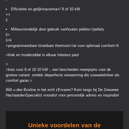
Efficiënte en gelijkmaverma</ 8 of 10 kW
>>
li
MilIeuvriendelijk door gebruik vanhouten pellets</pellets
li>
li>li
<programmeerbare timerbare thermost</at voor optimaal comfort</li
<lirak en modernddat in elkaar interieur past
>
>kies voor 8 of 10 10 kW -, een bescheiden meerprpris voor de
grotere variant. ontdek ideperfecte verwarming die zowwelelsfeer als
comfort garan.>
Wilt u dee Boxline in het echt zErvaren? Kom langs bij De Zeeuwee
HachaardenSpecialist vooralist voor persoonlijk advies en inspiratie!
Unieke voordelen van de