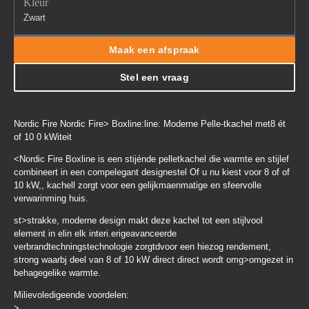
Kleur
Zwart
Maak een afspraak
Stel een vraag
Nordic Fire Nordic Fire> Boxline:line: Moderne Pelle-tkach­el met8 ét
of 10 0 kWiteit
<Nordic Fire Boxline is een stijénde pelletkachel die warmte en stijlef
combineert in een compelegant designestel Of u nu kiest voor 8 of of
10 kW,, kachell zorgt voor een gelijkmaenmatige en sfeervolle
verwarinming huis.
st>strakke, moderne design makt deze kachel tot een stijlvool
element in elin elk interi.erigeavanceerde
verbrandtechningstechnologie zorgtdvoor een hiezog rendement,
strong waarbj deel van 8 of 10 kW direct direct wordt omg>omgezet in
behagegelike warmte.
Milievoledigeende voordelen:
>