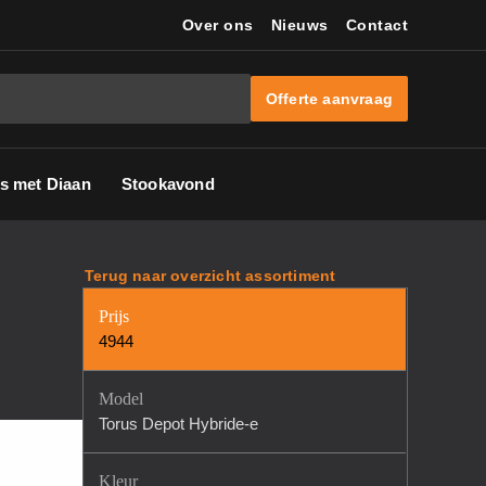
Over ons
Nieuws
Contact
Offerte aanvraag
s met Diaan
Stookavond
Terug naar overzicht assortiment
Prijs
4944
Model
Torus Depot Hybride-e
Kleur