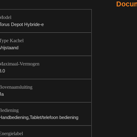
Docum
Model
Torus Depot Hybride-e
Type Kachel
Vrijstaand
Maximaal-Vermogen
8.0
Bovenaansluiting
Ja
Bediening
Handbediening,Tablet/telefoon bediening
Energielabel