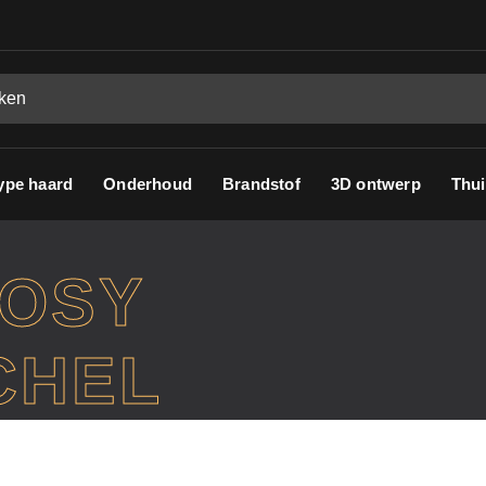
ype haard
Onderhoud
Brandstof
3D ontwerp
Thui
COSY
CHEL