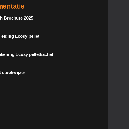
entatie
ch Brochure 2025
leiding Ecosy pellet
ekening Ecosy pelletkachel
t stookwijzer