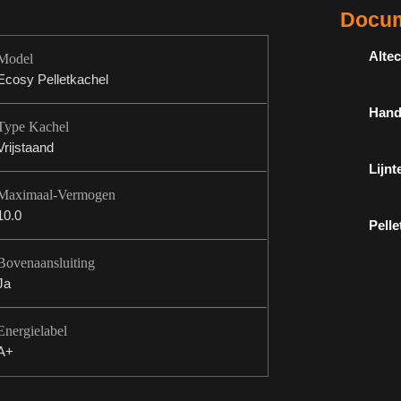
Docum
Alte
Model
Ecosy Pelletkachel
Hand
Type Kachel
Vrijstaand
Lijnt
Maximaal-Vermogen
10.0
Pelle
Bovenaansluiting
Ja
Energielabel
A+