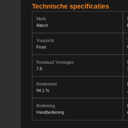
Technische specificaties
Merk
Altech
Vuurzicht
Front
Nominaal Vermogen
7.8
Rendement
94.1 %
Bediening
Handbediening