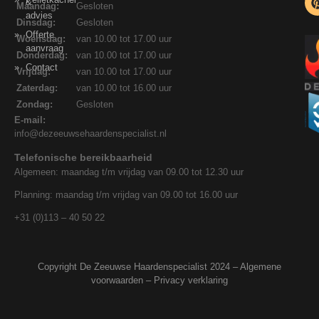
&
Maandag:
Gesloten
advies
Dinsdag:
Gesloten
Offerte
Woensdag:
van 10.00 tot 17.00 uur
aanvraag
Donderdag:
van 10.00 tot 17.00 uur
Contact
Vrijdag:
van 10.00 tot 17.00 uur
Zaterdag:
van 10.00 tot 16.00 uur
Zondag:
Gesloten
E-mail:
info@dezeeuwsehaardenspecialist.nl
Telefonische bereikbaarheid
Algemeen: maandag t/m vrijdag van 09.00 tot 12.30 uur
Planning: maandag t/m vrijdag van 09.00 tot 16.00 uur
+31 (0)113 – 40 50 22
Copyright De Zeeuwse Haardenspecialist 2024 –
Algemene
voorwaarden
–
Privacy verklaring