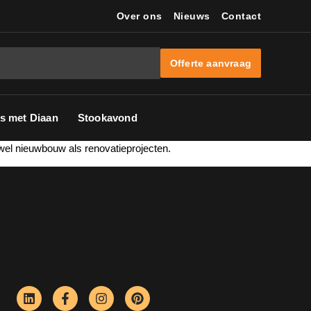
Over ons
Nieuws
Contact
Offerte aanvraag
s met Diaan
Stookavond
wel nieuwbouw als renovatieprojecten.