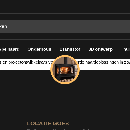
ype haard
Onderhoud
Brandstof
3D ontwerp
Thui
s en projectontwikkelaars voor geïntegreerde haardoplossingen in zo
LOCATIE GOES