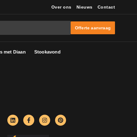
Over ons
Nieuws
Contact
Offerte aanvraag
s met Diaan
Stookavond