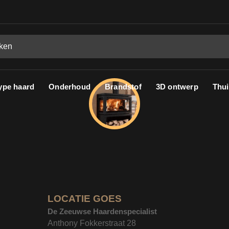
ype haard
Onderhoud
Brandstof
3D ontwerp
Thui
LOCATIE GOES
De Zeeuwse Haardenspecialist
Anthony Fokkerstraat 28