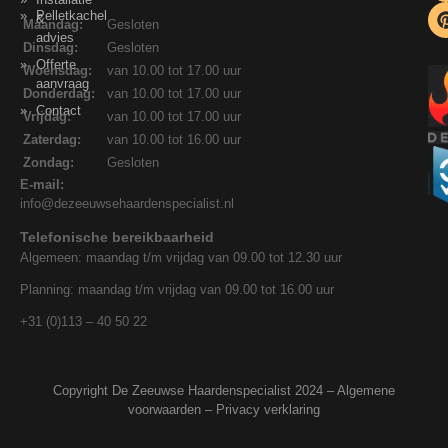
Pelletkachel
&
Maandag:
Gesloten
advies
Dinsdag:
Gesloten
Offerte
Woensdag:
van 10.00 tot 17.00 uur
aanvraag
Donderdag:
van 10.00 tot 17.00 uur
Contact
Vrijdag:
van 10.00 tot 17.00 uur
Zaterdag:
van 10.00 tot 16.00 uur
Zondag:
Gesloten
E-mail:
info@dezeeuwsehaardenspecialist.nl
Telefonische bereikbaarheid
Algemeen: maandag t/m vrijdag van 09.00 tot 12.30 uur
Planning: maandag t/m vrijdag van 09.00 tot 16.00 uur
+31 (0)113 – 40 50 22
Copyright De Zeeuwse Haardenspecialist 2024 –
Algemene
voorwaarden
–
Privacy verklaring